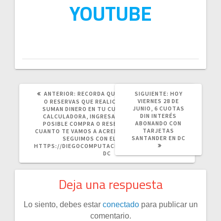
YOUTUBE
POST
SIGUIENTE
ANTERIOR:
RECORDA QUE CON TUS COMPRAS
SIGUIENTE:
HOY
ANTERIOR:
POST:
VIERNES 28 DE
O RESERVAS QUE REALICES DESDE EL SITIO
JUNIO, 6 CUOTAS
SUMAN DINERO EN TU CUENTA… CONOCE LA
DIN INTERÉS
CALCULADORA, INGRESA EL IMPORTE DE TU
ABONANDO CON
POSIBLE COMPRA O RESERVA Y TE CALCULA
TARJETAS
CUANTO TE VAMOS A ACREDITAR EN TU CUENTA.
SANTANDER EN DC
SEGUIMOS CON EL CASHBACK.
HTTPS://DIEGOCOMPUTACION.COM.AR/PUNTOS-
DC
Deja una respuesta
Lo siento, debes estar
conectado
para publicar un
comentario.