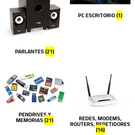
PC ESCRITORIO
(1)
PARLANTES
(21)
PENDRIVES Y
REDES, MODEMS,
MEMORIAS
(21)
ROUTERS, REPETIDORES
(16)