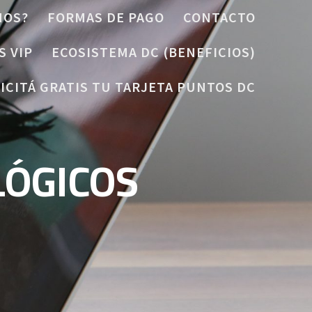
MOS?
FORMAS DE PAGO
CONTACTO
S VIP
ECOSISTEMA DC (BENEFICIOS)
ICITÁ GRATIS TU TARJETA PUNTOS DC
LÓGICOS