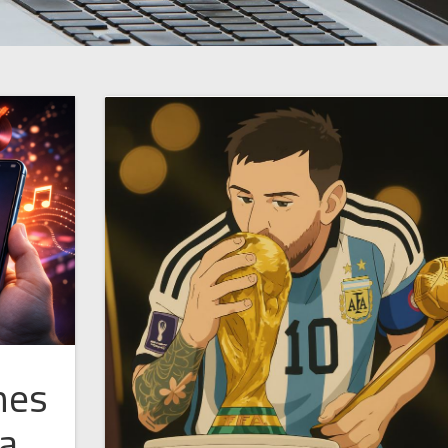
nes
ia