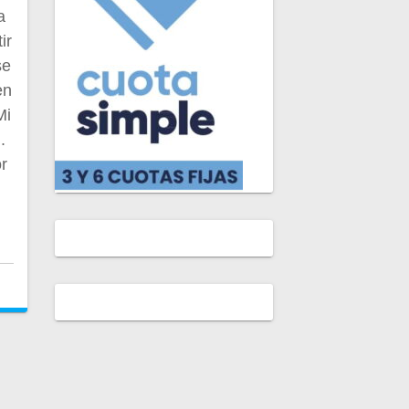
a
ir
se
en
Mi
.
or