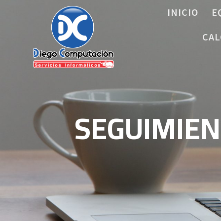
INICIO
E
CAL
SEGUIMIEN