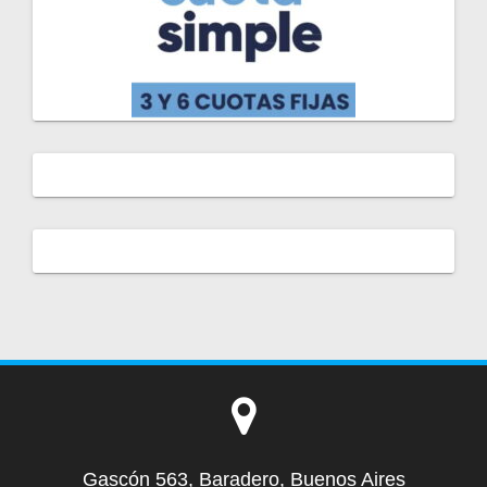
Gascón 563, Baradero, Buenos Aires