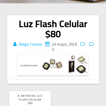
Luz Flash Celular
Navegación
$80
de
entradas
Diego Correa
24 mayo, 2018
0
POST
ANTERIOR:
LUZ
ANTERIOR:
FLASH CELULAR
$80