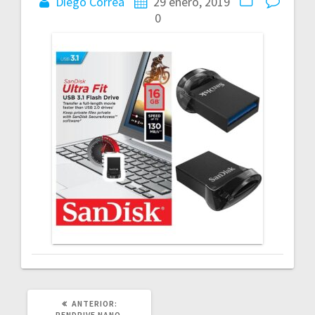
Diego Correa
29 enero, 2019
0
POST
ANTERIOR:
ANTERIOR:
PENDRIVE NANO,