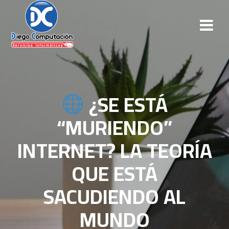
¿SE ESTÁ
“MURIENDO”
INTERNET? LA TEORÍA
QUE ESTÁ
SACUDIENDO AL
MUNDO