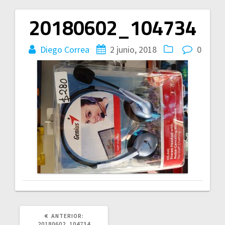
20180602_104734
Navegación
de
Diego Correa
2 junio, 2018
0
entradas
POST
ANTERIOR:
ANTERIOR:
20180602_104734