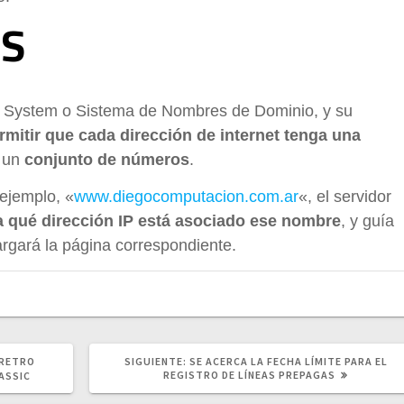
NS
 System o Sistema de Nombres de Dominio, y su
rmitir que cada dirección de internet tenga una
e un
conjunto de números
.
 ejemplo, «
www.diegocomputacion.com.ar
«, el servidor
a qué dirección IP está asociado ese nombre
, y guía
argará la página correspondiente.
SIGUIENTE
 RETRO
SIGUIENTE:
SE ACERCA LA FECHA LÍMITE PARA EL
POST:
REGISTRO DE LÍNEAS PREPAGAS
ASSIC