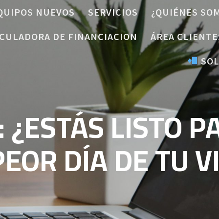
QUIPOS NUEVOS
SERVICIOS
¿QUIÉNES SO
CULADORA DE FINANCIACION
ÁREA CLIENTE
SOL
: ¿ESTÁS LISTO P
PEOR DÍA DE TU V