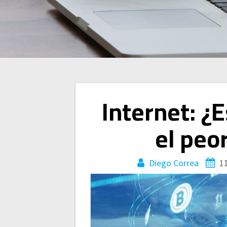
Navegación
Internet: ¿E
de
el peor
entradas
Diego Correa
1