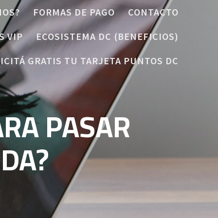
MOS?
FORMAS DE PAGO
CONTACTO
S VIP
ECOSISTEMA DC (BENEFICIOS)
ICITÁ GRATIS TU TARJETA PUNTOS DC
ARA PASAR
IDA?