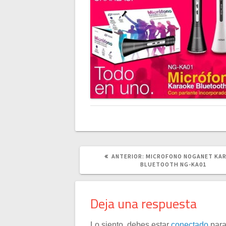
POST
ANTERIOR:
MICROFONO NOGANET KA
ANTERIOR:
BLUETOOTH NG-KA01
Deja una respuesta
Lo siento, debes estar
conectado
para