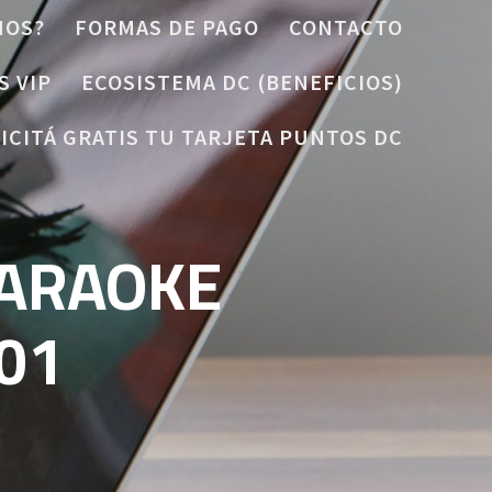
MOS?
FORMAS DE PAGO
CONTACTO
S VIP
ECOSISTEMA DC (BENEFICIOS)
ICITÁ GRATIS TU TARJETA PUNTOS DC
ARAOKE
01