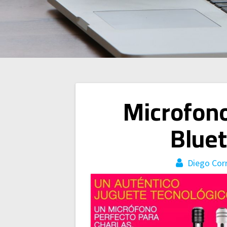
Navegación
Microfon
de
Blue
entradas
Diego Cor