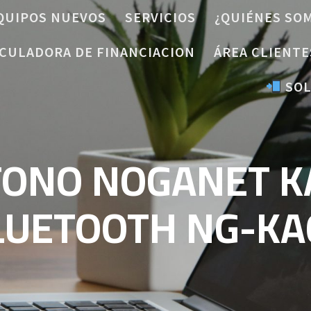
QUIPOS NUEVOS
SERVICIOS
¿QUIÉNES SO
CULADORA DE FINANCIACION
ÁREA CLIENTE
SOL
FONO NOGANET K
LUETOOTH NG-KA