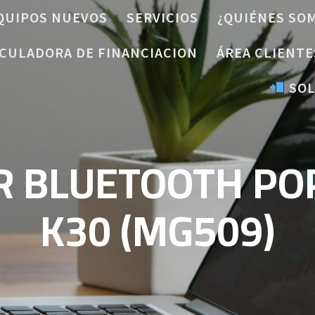
QUIPOS NUEVOS
SERVICIOS
¿QUIÉNES SO
CULADORA DE FINANCIACION
ÁREA CLIENTE
SOL
R BLUETOOTH POP
K30 (MG509)