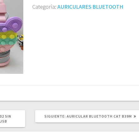
Categoría:
AURICULARES BLUETOOTH
SIGUIENTE
02 SIN
SIGUIENTE:
AURICULAR BLUETOOTH CAT B39M
POST:
 USB