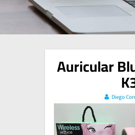
Navegación
Auricular B
de
K
entradas
Diego Cor