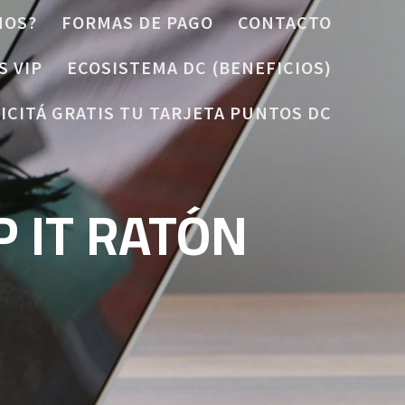
MOS?
FORMAS DE PAGO
CONTACTO
S VIP
ECOSISTEMA DC (BENEFICIOS)
ICITÁ GRATIS TU TARJETA PUNTOS DC
 IT RATÓN