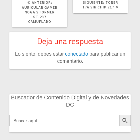
POST
SIGUIENTE
ANTERIOR:
SIGUIENTE:
TONER
ANTERIOR:
POST:
17A SIN CHIP 217
AURICULAR GAMER
NOGA STORMER
ST-237
CAMUFLADO
Deja una respuesta
Lo siento, debes estar
conectado
para publicar un
comentario.
Buscador de Contenido Digital y de Novedades
DC
Botón de búsqueda
Buscar: