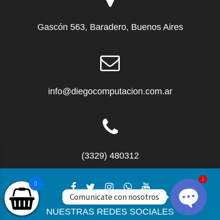
Gascón 563, Baradero, Buenos Aires
info@diegocomputacion.com.ar
(3329) 480312
1
0
Comunicate con nosotros
NUESTRAS REDES SOCIALES
O
p
e
n
c
h
at