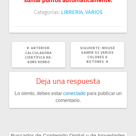
Categorías:
LIBRERIA
,
VARIOS
POST
SIGUIENTE
ANTERIOR:
SIGUIENTE:
MOUSE
ANTERIOR:
POST:
GAMER G5 VARIOS
CALCULADORA
COLORES 6
CIENTÍFICA KK-
BOTONES
82MS KENKO
Deja una respuesta
Lo siento, debes estar
conectado
para publicar un
comentario.
Buscador de Contenido Digital y de Novedades