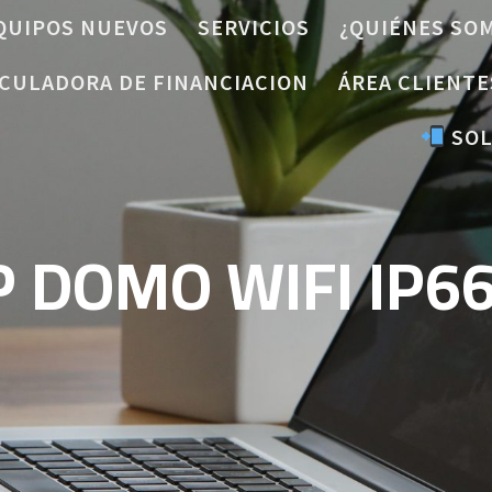
QUIPOS NUEVOS
SERVICIOS
¿QUIÉNES SO
CULADORA DE FINANCIACION
ÁREA CLIENTE
SOL
 DOMO WIFI IP6