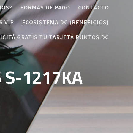
MOS?
FORMAS DE PAGO
CONTACTO
S VIP
ECOSISTEMA DC (BENEFICIOS)
ICITÁ GRATIS TU TARJETA PUNTOS DC
6 S-1217KA