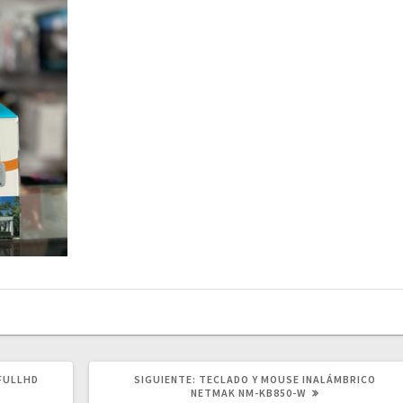
SIGUIENTE
FULLHD
SIGUIENTE:
TECLADO Y MOUSE INALÁMBRICO
POST:
NETMAK NM-KB850-W