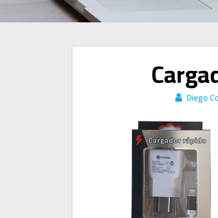
Navegación
Cargad
de
Diego Co
entradas