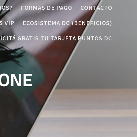
MOS?
FORMAS DE PAGO
CONTACTO
S VIP
ECOSISTEMA DC (BENEFICIOS)
ICITÁ GRATIS TU TARJETA PUNTOS DC
HONE