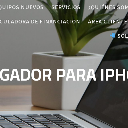
QUIPOS NUEVOS
SERVICIOS
¿QUIÉNES SO
CULADORA DE FINANCIACION
ÁREA CLIENTE
SOL
GADOR PARA IP