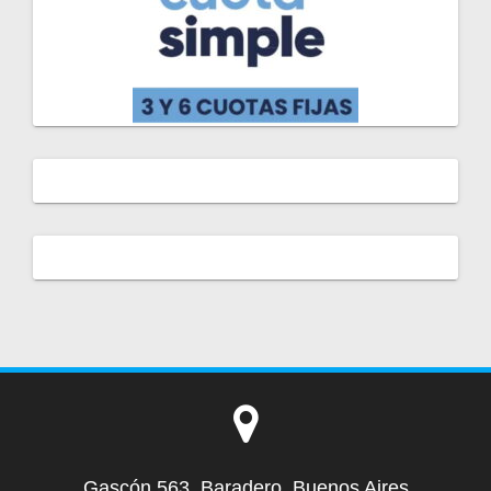
Gascón 563, Baradero, Buenos Aires