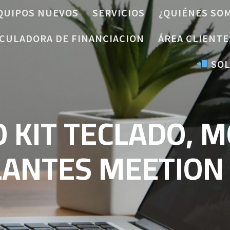
QUIPOS NUEVOS
SERVICIOS
¿QUIÉNES SO
CULADORA DE FINANCIACION
ÁREA CLIENTE
SOL
 KIT TECLADO, M
ANTES MEETION