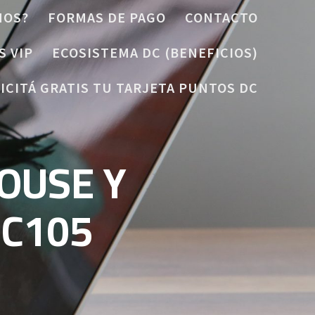
MOS?
FORMAS DE PAGO
CONTACTO
S VIP
ECOSISTEMA DC (BENEFICIOS)
ICITÁ GRATIS TU TARJETA PUNTOS DC
OUSE Y
 C105