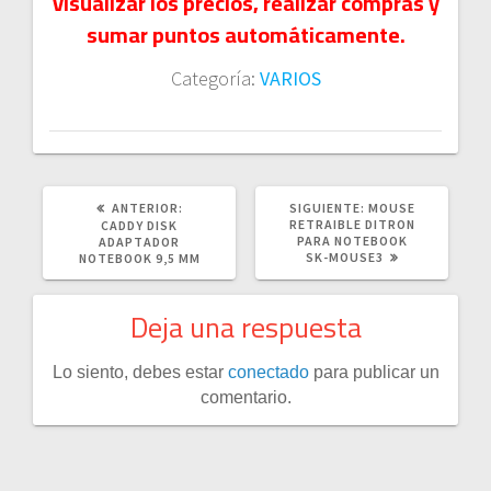
visualizar los precios, realizar compras y
sumar puntos automáticamente.
Categoría:
VARIOS
POST
SIGUIENTE
ANTERIOR:
SIGUIENTE:
MOUSE
ANTERIOR:
POST:
RETRAIBLE DITRON
CADDY DISK
PARA NOTEBOOK
ADAPTADOR
SK-MOUSE3
NOTEBOOK 9,5 MM
Deja una respuesta
Lo siento, debes estar
conectado
para publicar un
comentario.