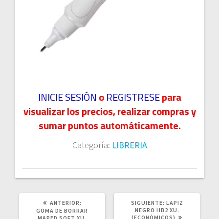
INICIE SESIÓN
o
REGISTRESE
para
visualizar los precios, realizar compras y
sumar puntos automáticamente.
Categoría:
LIBRERIA
POST
SIGUIENTE
ANTERIOR:
SIGUIENTE:
LAPIZ
ANTERIOR:
POST:
NEGRO HB2 XU.
GOMA DE BORRAR
(ECONÓMICOS)
MAPED SOFT XU.