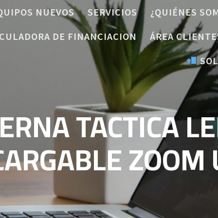
QUIPOS NUEVOS
SERVICIOS
¿QUIÉNES SO
CULADORA DE FINANCIACION
ÁREA CLIENTE
SOL
TERNA TACTICA LE
CARGABLE ZOOM 