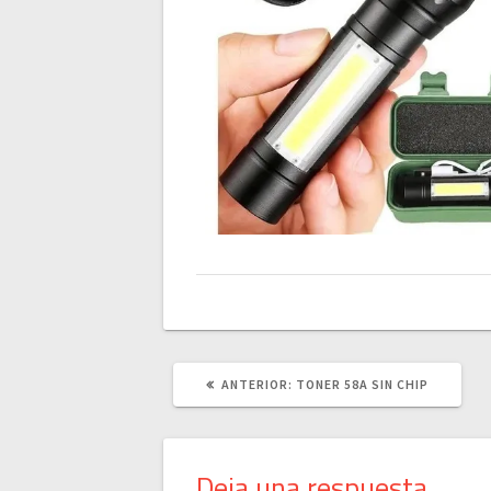
POST
ANTERIOR:
TONER 58A SIN CHIP
ANTERIOR:
Deja una respuesta