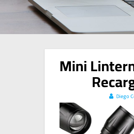
Navegación
Mini Lintern
de
Recar
entradas
Diego C