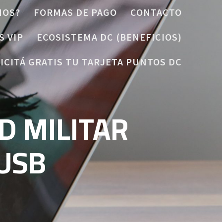
MOS?
FORMAS DE PAGO
CONTACTO
S VIP
ECOSISTEMA DC (BENEFICIOS)
ICITÁ GRATIS TU TARJETA PUNTOS DC
D MILITAR
USB