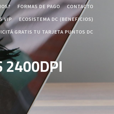
MOS?
FORMAS DE PAGO
CONTACTO
S VIP
ECOSISTEMA DC (BENEFICIOS)
ICITÁ GRATIS TU TARJETA PUNTOS DC
 2400DPI