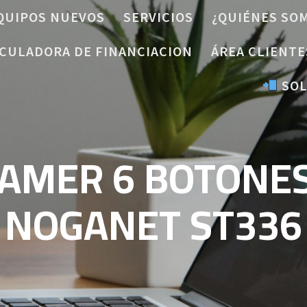
QUIPOS NUEVOS
SERVICIOS
¿QUIÉNES SO
CULADORA DE FINANCIACION
ÁREA CLIENTE
SOL
AMER 6 BOTONES
NOGANET ST336