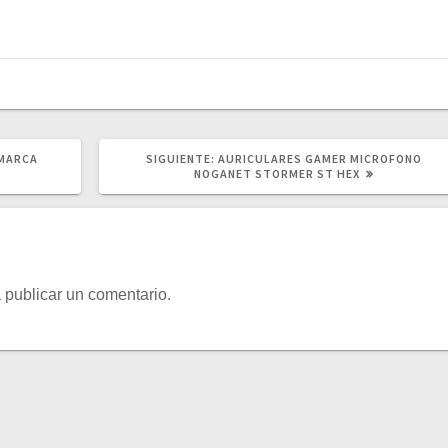
SIGUIENTE
 MARCA
SIGUIENTE:
AURICULARES GAMER MICROFONO
POST:
NOGANET STORMER ST HEX
 publicar un comentario.