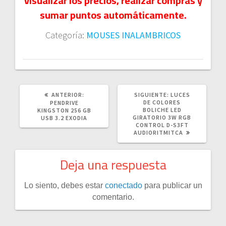
visualizar los precios, realizar compras y
sumar puntos automáticamente.
Categoría:
MOUSES INALAMBRICOS
POST
SIGUIENTE
ANTERIOR:
SIGUIENTE:
LUCES
ANTERIOR:
POST:
DE COLORES
PENDRIVE
BOLICHE LED
KINGSTON 256 GB
GIRATORIO 3W RGB
USB 3.2 EXODIA
CONTROL D-S3FT
AUDIORITMITCA
Deja una respuesta
Lo siento, debes estar
conectado
para publicar un
comentario.