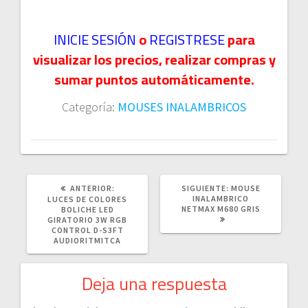
INICIE SESIÓN
o
REGISTRESE
para
visualizar los precios, realizar compras y
sumar puntos automáticamente.
Categoría:
MOUSES INALAMBRICOS
POST
SIGUIENTE
ANTERIOR:
SIGUIENTE:
MOUSE
ANTERIOR:
POST:
INALAMBRICO
LUCES DE COLORES
NETMAX M680 GRIS
BOLICHE LED
GIRATORIO 3W RGB
CONTROL D-S3FT
AUDIORITMITCA
Deja una respuesta