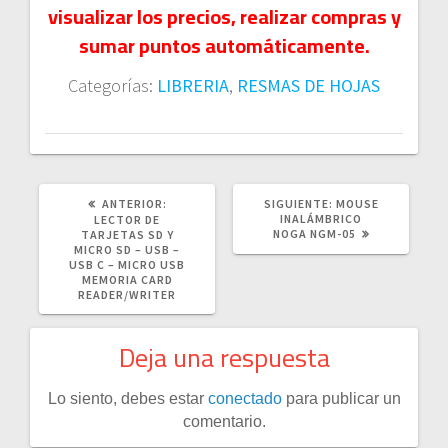
visualizar los precios, realizar compras y
sumar puntos automáticamente.
Categorías:
LIBRERIA
,
RESMAS DE HOJAS
POST
SIGUIENTE
ANTERIOR:
SIGUIENTE:
MOUSE
ANTERIOR:
POST:
INALÁMBRICO
LECTOR DE
NOGA NGM-05
TARJETAS SD Y
MICRO SD – USB –
USB C – MICRO USB
MEMORIA CARD
READER/WRITER
Deja una respuesta
Lo siento, debes estar
conectado
para publicar un
comentario.