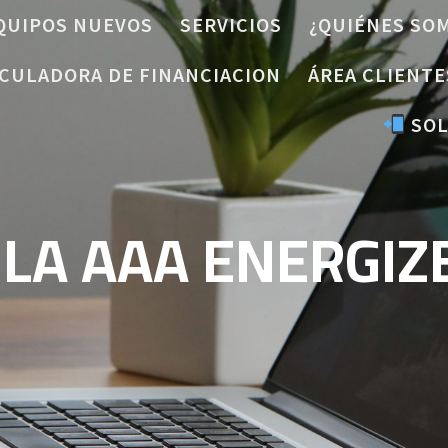
QUIPOS NUEVOS
SERVICIOS
¿QUIÉNES SO
CULADORA DE FINANCIACION
ÁREA CLIENTE
SOL
ILA AAA ENERGIZ