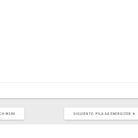
SIGUIENTE
CH M190
SIGUIENTE:
PILA AA ENERGIZER
POST: