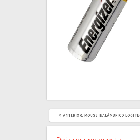
POST
ANTERIOR:
MOUSE INALÁMBRICO LOGITE
ANTERIOR:
Deja una respuesta