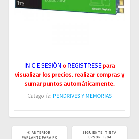
INICIE SESIÓN
o
REGISTRESE
para
visualizar los precios, realizar compras y
sumar puntos automáticamente.
Categoría:
PENDRIVES Y MEMORIAS
POST
SIGUIENTE
ANTERIOR:
SIGUIENTE:
TINTA
ANTERIOR:
POST:
EPSON T504
PARLANTE PARA PC