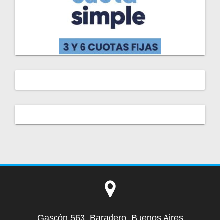
Gascón 563, Baradero, Buenos Aires