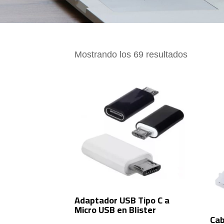
Ordenad
Mostrando los 69 resultados
por
precio:
bajo
a
alto
Adaptador USB Tipo C a
Micro USB en Blister
Cab