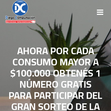
Saltar
al
contenido
AHORA POR CADA
CONSUMO MAYOR A
$100.000 OBTENÉS 1
NÚMERO GRATIS
PARA PARTICIPAR DEL
GRAN SORTEO DE LA