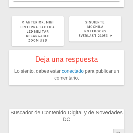
POST
SIGUIENTE
ANTERIOR:
MINI
SIGUIENTE:
ANTERIOR:
POST:
MOCHILA
LINTERNA TACTICA
NOTEBOOKS
LED MILITAR
EVERLAST 21053
RECARGABLE
ZOOM USB
Deja una respuesta
Lo siento, debes estar
conectado
para publicar un
comentario.
Buscador de Contenido Digital y de Novedades
DC
Botón de búsqueda
Buscar: