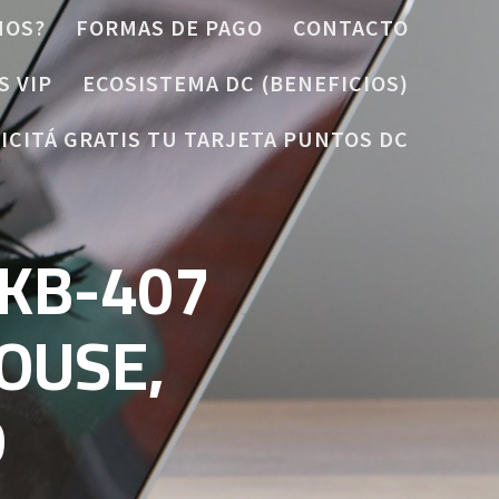
MOS?
FORMAS DE PAGO
CONTACTO
S VIP
ECOSISTEMA DC (BENEFICIOS)
ICITÁ GRATIS TU TARJETA PUNTOS DC
KB-407
OUSE,
D