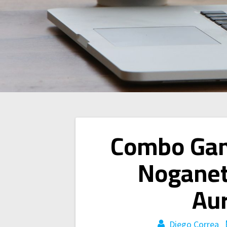
Navegación
Combo Gam
de
Noganet
entradas
Aur
Diego Correa