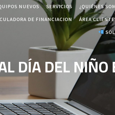
QUIPOS NUEVOS
SERVICIOS
¿QUIÉNES SO
CULADORA DE FINANCIACION
ÁREA CLIENTE
SOL
AL DÍA DEL NIÑO E