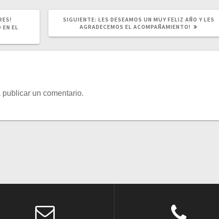
SIGUIENTE
RES!
SIGUIENTE:
LES DESEAMOS UN MUY FELIZ AÑO Y LES
POST:
AGRADECEMOS EL ACOMPAÑAMIENTO!
 EN EL
 publicar un comentario.