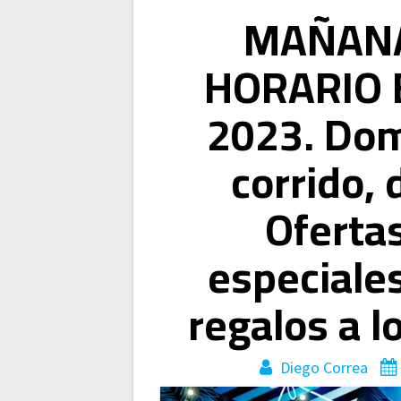
Navegación
MAÑANA
de
HORARIO 
entradas
2023. Dom
corrido,
Oferta
especiales
regalos a l
Diego Correa