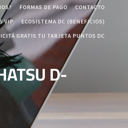
MOS?
FORMAS DE PAGO
CONTACTO
S VIP
ECOSISTEMA DC (BENEFICIOS)
ICITÁ GRATIS TU TARJETA PUNTOS DC
HATSU D-