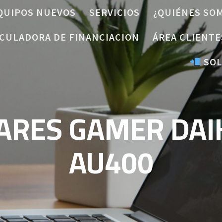
QUIPOS NUEVOS
SERVICIOS
¿QUIÉNES SO
CULADORA DE FINANCIACION
ÁREA CLIENTE
SOL
ARES GAMER DAI
AU400