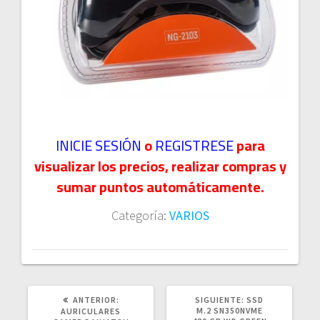
INICIE SESIÓN
o
REGISTRESE
para
visualizar los precios, realizar compras y
sumar puntos automáticamente.
Categoría:
VARIOS
POST
SIGUIENTE
ANTERIOR:
SIGUIENTE:
SSD
ANTERIOR:
POST:
M.2 SN350NVME
AURICULARES