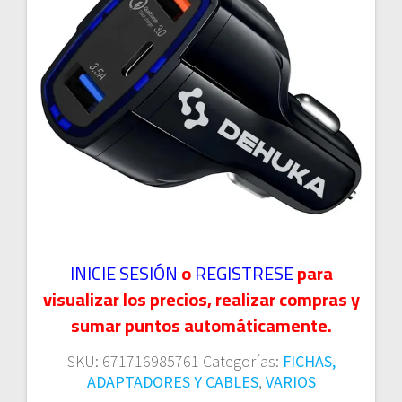
INICIE SESIÓN
o
REGISTRESE
para
visualizar los precios, realizar compras y
sumar puntos automáticamente.
SKU:
671716985761
Categorías:
FICHAS,
ADAPTADORES Y CABLES
,
VARIOS