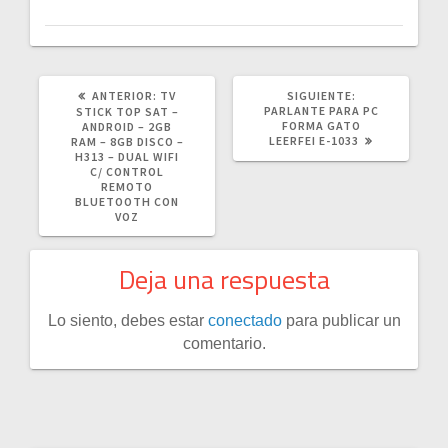
POST
SIGUIENTE
ANTERIOR:
TV
SIGUIENTE:
ANTERIOR:
POST:
PARLANTE PARA PC
STICK TOP SAT –
FORMA GATO
ANDROID – 2GB
LEERFEI E-1033
RAM – 8GB DISCO –
H313 – DUAL WIFI
C/ CONTROL
REMOTO
BLUETOOTH CON
VOZ
Deja una respuesta
Lo siento, debes estar
conectado
para publicar un
comentario.