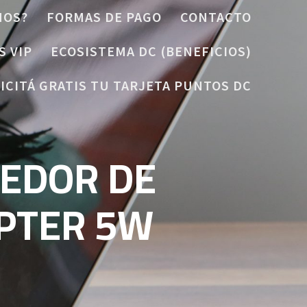
MOS?
FORMAS DE PAGO
CONTACTO
S VIP
ECOSISTEMA DC (BENEFICIOS)
ICITÁ GRATIS TU TARJETA PUNTOS DC
EDOR DE
PTER 5W