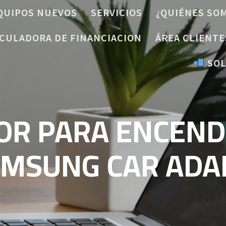
QUIPOS NUEVOS
SERVICIOS
¿QUIÉNES SO
CULADORA DE FINANCIACION
ÁREA CLIENTE
SOL
OR PARA ENCEND
AMSUNG CAR ADA