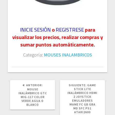
INICIE SESIÓN
o
REGISTRESE
para
visualizar los precios, realizar compras y
sumar puntos automáticamente.
Categoría:
MOUSES INALAMBRICOS
POST
SIGUIENTE
ANTERIOR:
SIGUIENTE:
GAME
ANTERIOR:
POST:
STICK LITE
MOUSE
INALÁMBRICO HDMI
INALÁMBRICO GTC
2 JOYSTICK
MIG-117 COLOR
EMULADORES
VERDE AGUA O
MAME FC GB GBA
BLANCO
MD SFC PS1
ATARI2600