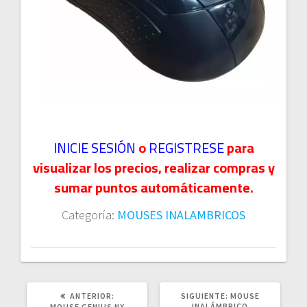
INICIE SESIÓN
o
REGISTRESE
para
visualizar los precios, realizar compras y
sumar puntos automáticamente.
Categoría:
MOUSES INALAMBRICOS
POST
SIGUIENTE
ANTERIOR:
SIGUIENTE:
MOUSE
ANTERIOR:
POST:
INALÁMBRICO
MOUSE GENIUS NX