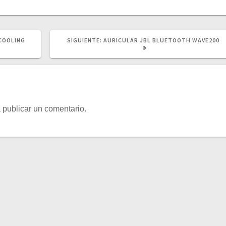
SIGUIENTE
-COOLING
SIGUIENTE:
AURICULAR JBL BLUETOOTH WAVE200
POST:
 publicar un comentario.