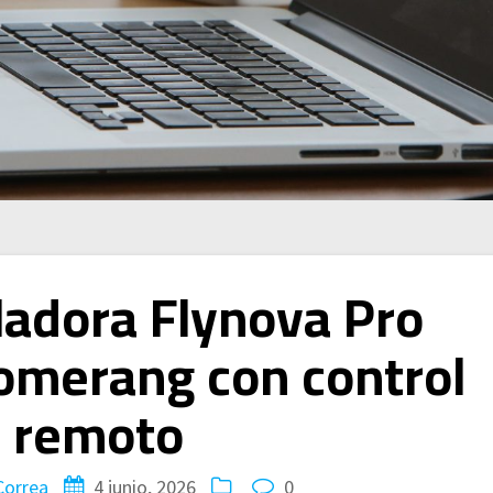
ladora Flynova Pro
omerang con control
remoto
Correa
4 junio, 2026
0