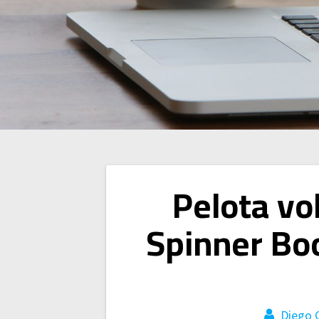
Navegación
Pelota vo
de
Spinner Bo
entradas
Diego 