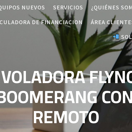
QUIPOS NUEVOS
SERVICIOS
¿QUIÉNES SO
CULADORA DE FINANCIACION
ÁREA CLIENTE
SOL
 VOLADORA FLYN
 BOOMERANG CON
REMOTO