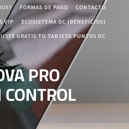
MOS?
FORMAS DE PAGO
CONTACTO
S VIP
ECOSISTEMA DC (BENEFICIOS)
ICITÁ GRATIS TU TARJETA PUNTOS DC
OVA PRO
 CONTROL