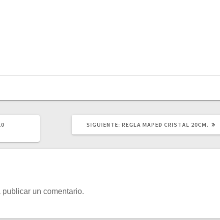
SIGUIENTE
10
SIGUIENTE:
REGLA MAPED CRISTAL 20CM.
POST:
 publicar un comentario.