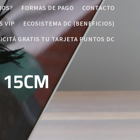
MOS?
FORMAS DE PAGO
CONTACTO
S VIP
ECOSISTEMA DC (BENEFICIOS)
ICITÁ GRATIS TU TARJETA PUNTOS DC
 15CM