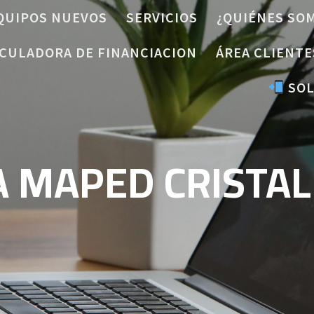
QUIPOS NUEVOS
SERVICIOS
¿QUIÉNES SO
CULADORA DE FINANCIACION
ÁREA CLIENTE
SOL
A MAPED CRISTAL