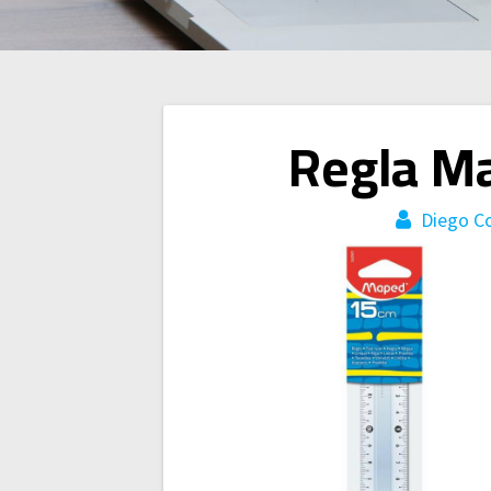
Navegación
Regla Ma
de
Diego C
entradas