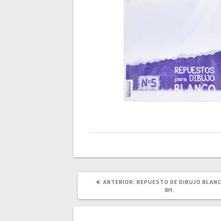
POST
ANTERIOR:
REPUESTO DE DIBUJO BLANC
ANTERIOR:
8H.