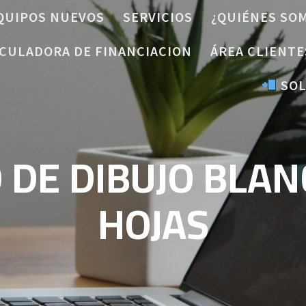
QUIPOS NUEVOS
SERVICIOS
¿QUIÉNES SO
CULADORA DE FINANCIACION
ÁREA CLIENTE
SOL
DE DIBUJO BLAN
HOJAS