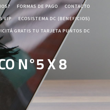
MOS?
FORMAS DE PAGO
CONTACTO
S VIP
ECOSISTEMA DC (BENEFICIOS)
ICITÁ GRATIS TU TARJETA PUNTOS DC
CO N°5 X 8