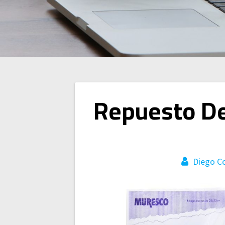
Navegación
Repuesto De
de
entradas
Diego C