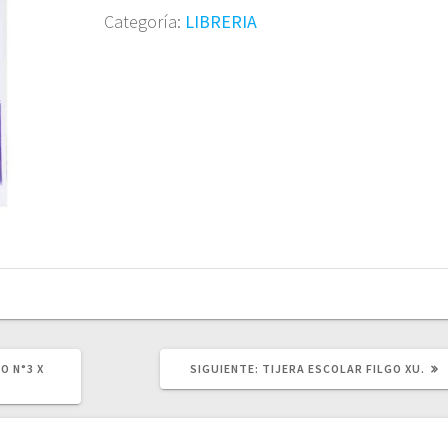
Categoría:
LIBRERIA
SIGUIENTE
O N°3 X
SIGUIENTE:
TIJERA ESCOLAR FILGO XU.
POST: