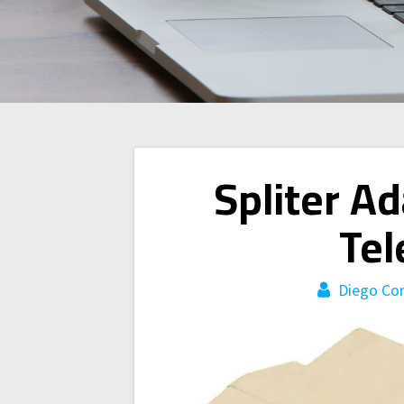
Navegación
Spliter A
de
Tel
entradas
Diego Co