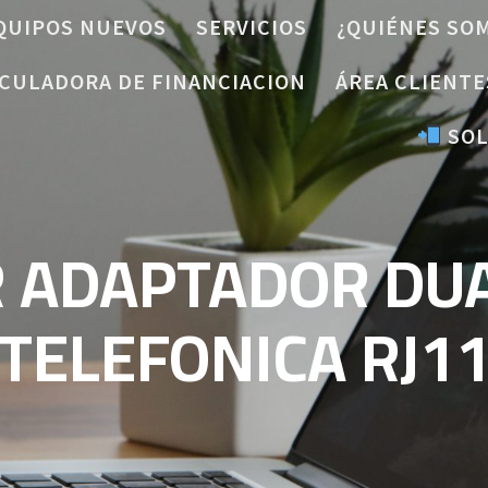
QUIPOS NUEVOS
SERVICIOS
¿QUIÉNES SO
CULADORA DE FINANCIACION
ÁREA CLIENTE
SOL
R ADAPTADOR DUA
TELEFONICA RJ1