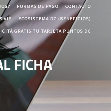
MOS?
FORMAS DE PAGO
CONTACTO
S VIP
ECOSISTEMA DC (BENEFICIOS)
ICITÁ GRATIS TU TARJETA PUNTOS DC
L FICHA
1