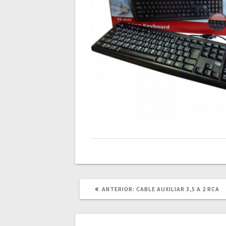
POST
ANTERIOR:
CABLE AUXILIAR 3,5 A 2 RCA
ANTERIOR: