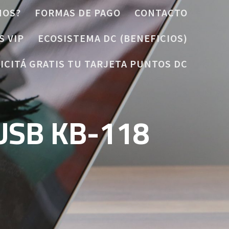
MOS?
FORMAS DE PAGO
CONTACTO
S VIP
ECOSISTEMA DC (BENEFICIOS)
ICITÁ GRATIS TU TARJETA PUNTOS DC
USB KB-118
0