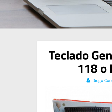
Navegación
Teclado Gen
de
118 o
entradas
Diego Cor