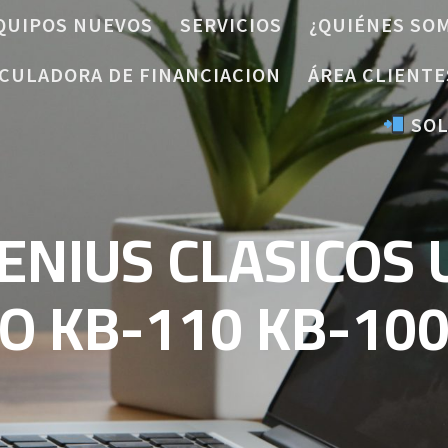
QUIPOS NUEVOS
SERVICIOS
¿QUIÉNES SO
CULADORA DE FINANCIACION
ÁREA CLIENTE
SOL
ENIUS CLASICOS 
O KB-110 KB-10