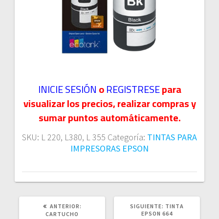
INICIE SESIÓN
o
REGISTRESE
para
visualizar los precios, realizar compras y
sumar puntos automáticamente.
SKU:
L 220, L380, L 355
Categoría:
TINTAS PARA
IMPRESORAS EPSON
POST
SIGUIENTE
ANTERIOR:
SIGUIENTE:
TINTA
ANTERIOR:
POST:
EPSON 664
CARTUCHO