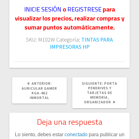
INICIE SESIÓN
o
REGISTRESE
para
visualizar los precios, realizar compras y
sumar puntos automáticamente.
SKU:
M102W
Categoría:
TINTAS PARA
IMPRESORAS HP
POST
SIGUIENTE
ANTERIOR:
SIGUIENTE:
PORTA
ANTERIOR:
POST:
PENDRIVES Y
AURICULAR GAMER
TARJETAS DE
KGA-462
MEMORIA,
INMORTAL
ORGANIZADOR
Deja una respuesta
Lo siento, debes estar
conectado
para publicar un