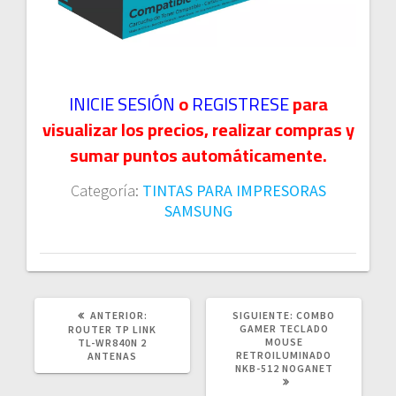
INICIE SESIÓN
o
REGISTRESE
para
visualizar los precios, realizar compras y
sumar puntos automáticamente.
Categoría:
TINTAS PARA IMPRESORAS
SAMSUNG
POST
SIGUIENTE
ANTERIOR:
SIGUIENTE:
COMBO
ANTERIOR:
POST:
GAMER TECLADO
ROUTER TP LINK
MOUSE
TL-WR840N 2
RETROILUMINADO
ANTENAS
NKB-512 NOGANET