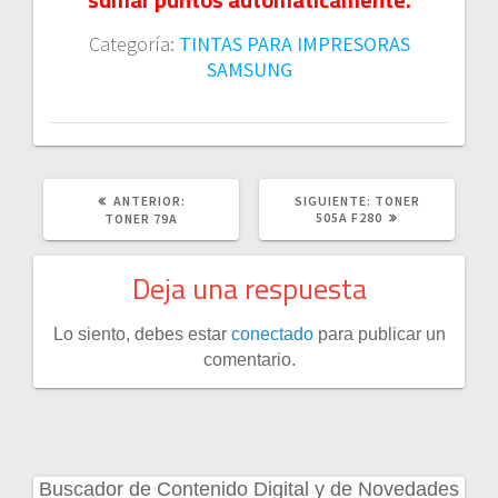
Categoría:
TINTAS PARA IMPRESORAS
SAMSUNG
POST
SIGUIENTE
ANTERIOR:
SIGUIENTE:
TONER
ANTERIOR:
POST:
505A F280
TONER 79A
Deja una respuesta
Lo siento, debes estar
conectado
para publicar un
comentario.
Buscador de Contenido Digital y de Novedades