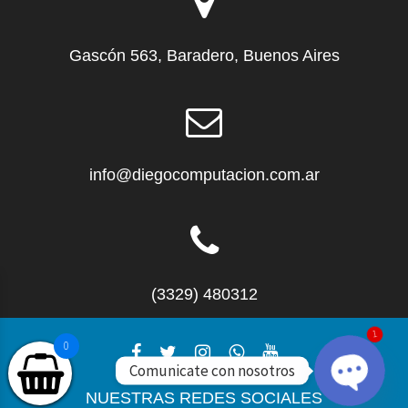
Gascón 563, Baradero, Buenos Aires
info@diegocomputacion.com.ar
(3329) 480312
1
0
Comunicate con nosotros
NUESTRAS REDES SOCIALES
O
p
e
n
c
h
at